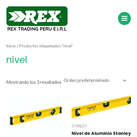
Ir
Main
al
Menu
contenido
Inicio
/ Productos etiquetados “nivel”
nivel
Mostrando los 3 resultados
STANLEY
Nivel de Aluminio Stanley