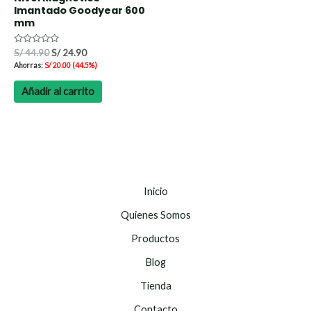
Imantado Goodyear 600
mm
Valorado
S/
44.90
S/
24.90
con
Ahorras:
S/
20.00
(44.5%)
0
de
5
Añadir al carrito
Inicio
Quienes Somos
Productos
Blog
Tienda
Contacto