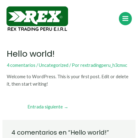
Ir
Navegación
Main
al
de
Menu
contenido
entradas
Hello world!
4 comentarios
/
Uncategorized
/ Por
rextradingperu_h3cmxc
Welcome to WordPress. This is your first post. Edit or delete
it, then start writing!
Entrada siguiente
→
4 comentarios en “Hello world!”