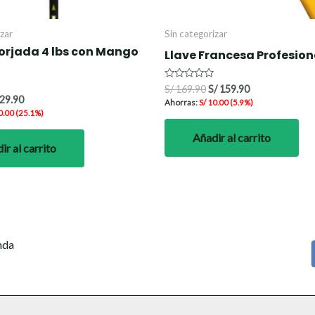
izar
Sin categorizar
Forjada 4 lbs con Mango
Llave Francesa Profesion
Valorado
S/
169.90
S/
159.90
con
29.90
Ahorras:
S/
10.00
(5.9%)
0
0.00
(25.1%)
de
5
Añadir al carrito
ir al carrito
nda