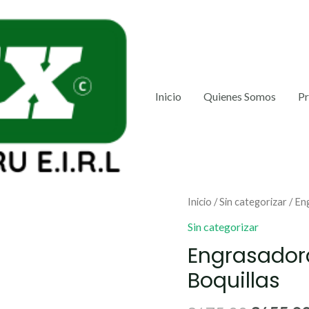
Inicio
Quienes Somos
P
El
Engrasadora
Inicio
/
Sin categorizar
/ En
precio
Manual
Sin categorizar
original
500cc
Engrasador
era:
Con
S/ 75.00
Boquillas
Boquillas
cantidad