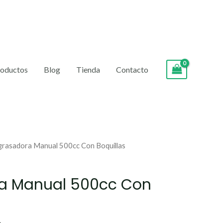
roductos
Blog
Tienda
Contacto
El
grasadora Manual 500cc Con Boquillas
precio
actual
a Manual 500cc Con
es:
.
S/ 55.00.