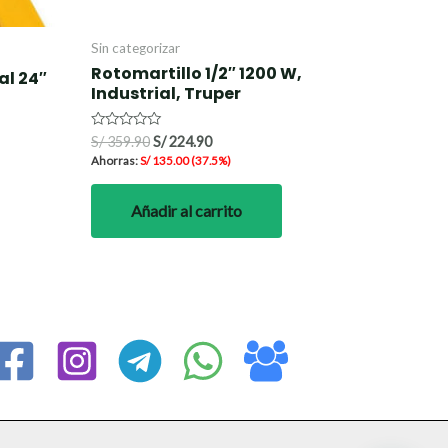
Sin categorizar
Rotomartillo 1/2″ 1200 W,
al 24″
Industrial, Truper
Valorado
S/
359.90
S/
224.90
con
Ahorras:
S/
135.00
(37.5%)
0
de
5
Añadir al carrito