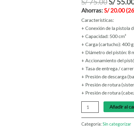
S/
75.00
S/
55.0
Ahorras:
S/
20.00
(2
Características:
+ Conexión de la pistola d
+ Capacidad: 500 cm³
+ Carga (cartucho): 400 g
+ Diámetro del pistón: 8 
+ Accionamiento del pistó
+ Tasa de entrega / carrer
+ Presión de descarga (ba
+ Presión de rotura (sist
+ Presión de rotura (cabez
Añadir al ca
Categoría:
Sin categorizar