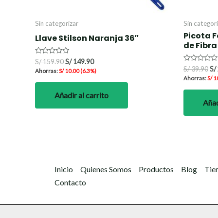
Sin categorizar
Sin categor
Picota 
Llave Stilson Naranja 36″
de Fibra
Valorado
S/
159.90
S/
149.90
con
Valorado
S/
39.90
S/
Ahorras:
S/
10.00
(6.3%)
0
con
Ahorras:
S/
1
de
0
5
de
5
Añadir al carrito
Añad
Inicio
Quienes Somos
Productos
Blog
Tie
Contacto