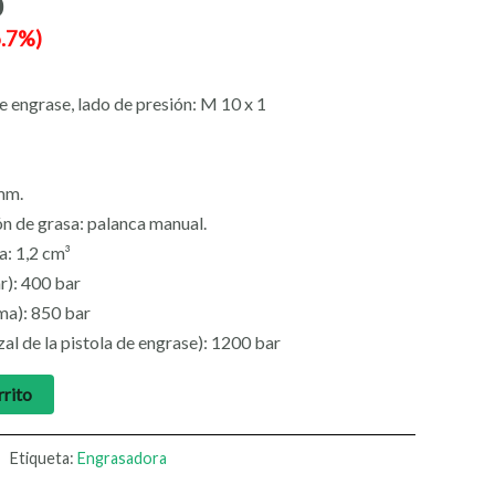
0
6.7%)
e engrase, lado de presión: M 10 x 1
mm.
n de grasa: palanca manual.
a: 1,2 cm³
r): 400 bar
ema): 850 bar
al de la pistola de engrase): 1200 bar
rrito
Etiqueta:
Engrasadora